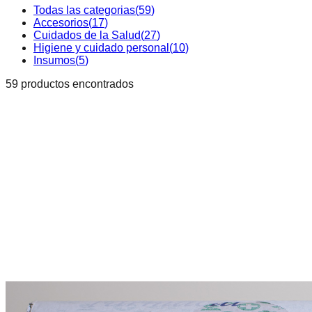
Todas las categorias
(
59
)
Accesorios
(
17
)
Cuidados de la Salud
(
27
)
Higiene y cuidado personal
(
10
)
Insumos
(
5
)
59
producto
s
encontrado
s